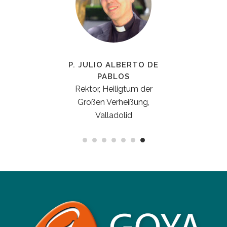
DE
PILAR ÁLVAREZ MATEO
Heiligtum der Großen
r
Ges
Verheißung, Valladolid